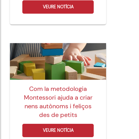
VEURE NOTÍCIA
Com la metodologia
Montessori ajuda a criar
nens autònoms i feliços
des de petits
VEURE NOTÍCIA