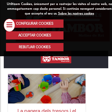
Utiltizem Cookies, únicament per a rastrejar les visites al nostre web, no
Qui
Serveis
Activitats
emmagatzemem cap dada personal. Si continúa navegant consideram
que accepta el seu us.
Sobre les nostres cookies
som
CONFIGURAR COOKIES
ACCEPTAR COOKIES
REBUTJAR COOKIES
BLOG
La panera dels tresors i el