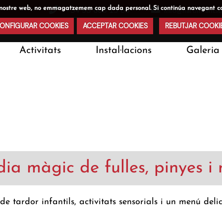
s al nostre web, no emmagatzemem cap dada personal. Si continúa navegant c
+34 93 668 15 85
info@llardinfants
ONFIGURAR COOKIES
ACCEPTAR COOKIES
REBUTJAR COOKI
Activitats
Instal·lacions
Galeria
BLOG
a màgic de fulles, pinyes i 
de tardor infantils, activitats sensorials i un menú deli