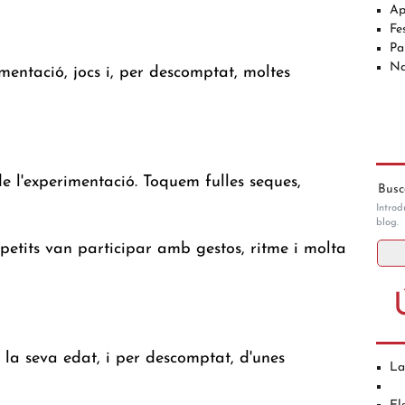
Ap
Fe
Pa
Na
entació, jocs i, per descomptat, moltes
de l'experimentació. Toquem fulles seques,
Busca
Introd
blog.
etits van participar amb gestos, ritme i molta
 la seva edat, i per descomptat, d'unes
La