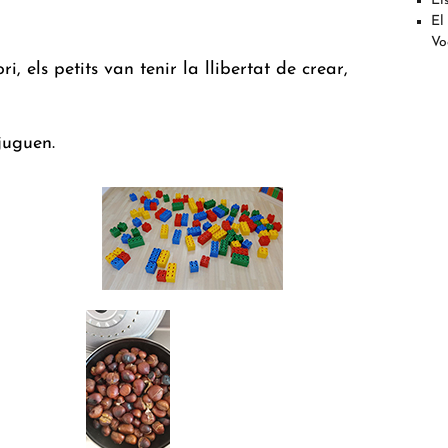
El
El
Vo
ri
, els petits van tenir la llibertat de crear,
juguen.