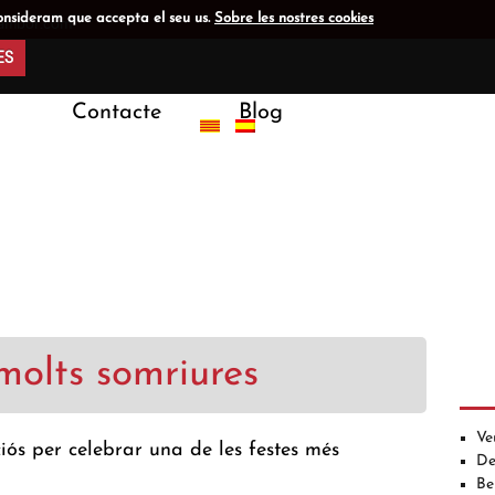
onsideram que accepta el seu us.
Sobre les nostres cookies
tambor.com
ES
Contacte
Blog
molts somriures
Ve
ciós per celebrar una de les festes més
De
Be