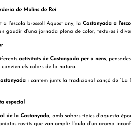
deria de Molins de Rei
 a l'escola bressol! Aquest any, la
Castanyada a l'esco
van gaudir d'una jornada plena de color, textures i dive
or
iferents
activitats de Castanyada per a nens
, pensades
canvien els colors de la natura.
Castanyada
i cantem junts la tradicional cançó de “La 
a especial
al de la Castanyada
, amb sabors típics d'aquesta èpo
moniatos rostits que van omplir l'aula d'un aroma inconf