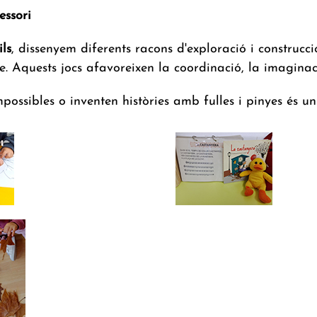
essori
ils
, dissenyem diferents racons d'exploració i construc
e. Aquests jocs afavoreixen la coordinació, la imaginaci
mpossibles o inventen històries amb fulles i pinyes és 