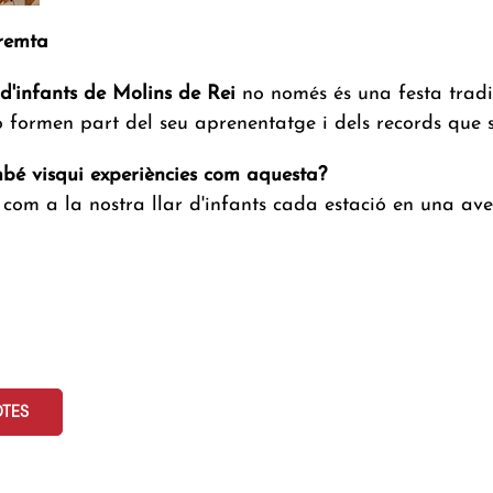
remta
d'infants de Molins de Rei
no només és una festa tradici
 formen part del seu aprenentatge i dels records que 
mbé visqui experiències com aquesta?
 com a la nostra llar d'infants cada estació en una aven
OTES